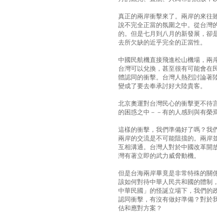
真正的兩岸衝擊來了。兩岸的來往
說不完全正當的氛圍之中。從台灣
的。但是七月到八月的新發展，卻
去所欠缺的近乎完全的正當性。
中國民航機直接飛進松山機場，兩
台灣可以兌換，甚至很有可能會在
體認同的衝擊。台灣人熱烈討論著
變成了要去奉承討好大陸貴客。
北京奧運對台灣民心的衝擊更不待
的困惑之中－－有的人感到與有榮
這樣的衝擊，我們準備好了嗎？我
兩岸的交流是不可能阻擋的。兩岸
互相溝通。台灣人對於中國改革開
灣有著立即的武力威脅動機。
但是台海兩岸畢竟是非常特殊的關
該如何對待中華人民共和國的體制
中華民國」的怪誕立場下，我們的
認同衝擊，有沒有做好準備？對於
估和應對方案？