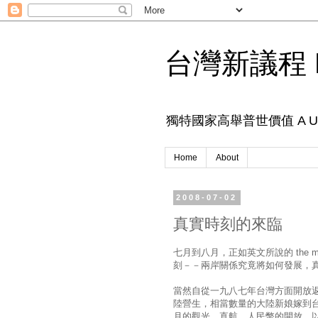
台灣新議程 N
獨特國家高舉普世價值 A Unique 
Home
About
2008-07-02
真實時刻的來臨
七月到八月，正如英文所說的 the m
刻－－兩岸關係究竟將如何發展，
當然自從一九八七年台灣方面開放
陸營生，相當數量的大陸新娘嫁到
月的觀光、直航、人民幣的開放，