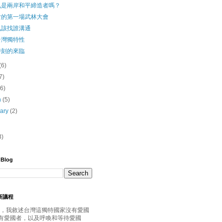
九是兩岸和平締造者嗎？
女的第一場武林大會
九該找誰溝通
台灣獨特性
時刻的來臨
(6)
7)
(6)
h
(5)
uary
(2)
3)
 Blog
灣新議程
年起，我敘述台灣這獨特國家沒有愛國
有愛國者，以及呼喚和等待愛國