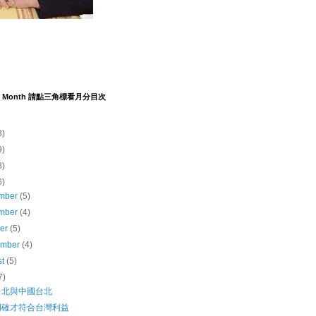
y by Month 請點三角標看月分目次
3)
9)
8)
6)
mber
(5)
mber
(4)
ber
(5)
ember
(4)
st
(5)
7)
台北與中國台北
明確才符合台灣利益