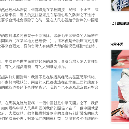
雖然已經極為密切，但都還是在某種間接、局部、不正常，或
的立場來看，過去的交往都還是在某種心理的防衛之下進行
是要求台灣社會撤除了心防，還在人民心裡給予對岸的中國過
七十歲組的
岸的敵對印象將被幾乎全部抹除。印著毛主席畫像的人民幣在
民間流通（在某些地方已經發生），這不僅是金融層面更是集
淑君不哭
陸客來台觀光，從前台灣人有錢做大爺的情況已經悄悄逆轉，
言。中國在全世界面前站起來的形象，會讓台灣人陷入某種新
焉，有的人趨炎附勢，有的人則厭惡排斥。
們能夠好好面對嗎？我絕不是在散播某種恐共甚至恐華情緒。
並不處於內戰狀態。兩邊的人民都應該在正常而正面的態度下
放的成就也要給予合理的肯定。我甚至也不認為北京政府對台
係。在馬英九總統聲稱「一個中國就是中華民國」之下，我們
，如何看待中華人民共和國與我們的關係？在「一個中國就是
政府、大眾媒體、教育機構對於兩岸的真實時刻所帶來的巨大
我們的國民心理，對於我們的國家利益，到底有多少周詳的評