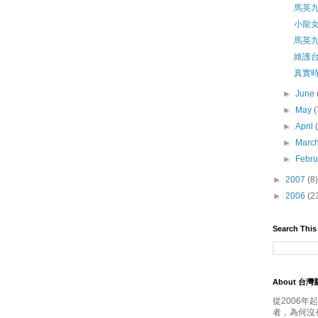
馬英
小龍
馬英
維護
真實
►
June
►
May
(
►
April
►
Marc
►
Febr
►
2007
(8)
►
2006
(2
Search This
About 台
從2006
者，為何沒