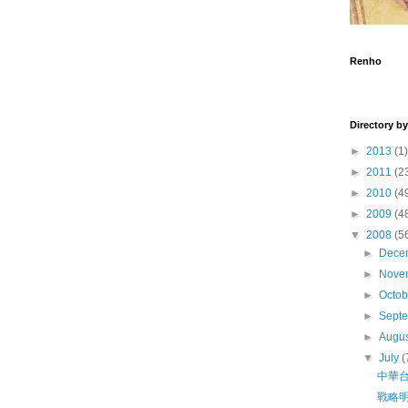
Renho
Director
►
2013
(1)
►
2011
(2
►
2010
(4
►
2009
(4
▼
2008
(5
►
Dece
►
Nove
►
Octo
►
Sept
►
Augu
▼
July
(
中華
戰略