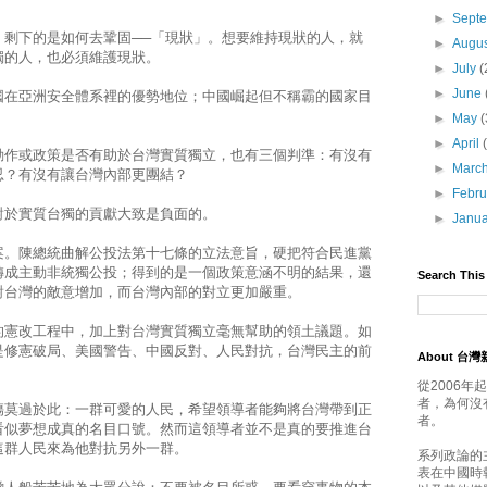
►
Sept
，剩下的是如何去鞏固──「現狀」。想要維持現狀的人，就
►
Augu
獨的人，也必須維護現狀。
►
July
(
►
June
國在亞洲安全體系裡的優勢地位；中國崛起但不稱霸的國家目
►
May
(
►
April
動作或政策是否有助於台灣實質獨立，也有三個判準：有沒有
►
Marc
忍？有沒有讓台灣內部更團結？
►
Febr
對於實質台獨的貢獻大致是負面的。
►
Janu
案。陳總統曲解公投法第十七條的立法意旨，硬把符合民進黨
轉成主動非統獨公投；得到的是一個政策意涵不明的結果，還
Search This
對台灣的敵意增加，而台灣內部的對立更加嚴重。
的憲改工程中，加上對台灣實質獨立毫無幫助的領土議題。如
是修憲破局、美國警告、中國反對、人民對抗，台灣民主的前
About 台
從2006
者，為何沒
傷莫過於此：一群可愛的人民，希望領導者能夠將台灣帶到正
者。
看似夢想成真的名目口號。然而這領導者並不是真的要推進台
這群人民來為他對抗另外一群。
系列政論的
表在中國時