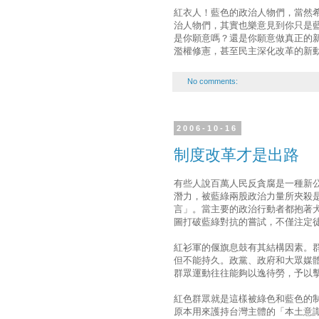
紅衣人！藍色的政治人物們，當然
治人物們，其實也樂意見到你只是
是你願意嗎？還是你願意做真正的
濫權修憲，甚至民主深化改革的新
No comments:
2006-10-16
制度改革才是出路
有些人說百萬人民反貪腐是一種新
潛力，被藍綠兩股政治力量所夾殺
言」。當主要的政治行動者都抱著
圖打破藍綠對抗的嘗試，不僅注定
紅衫軍的偃旗息鼓有其結構因素。
但不能持久。政黨、政府和大眾媒
群眾運動往往能夠以逸待勞，予以
紅色群眾就是這樣被綠色和藍色的
原本用來護持台灣主體的「本土意