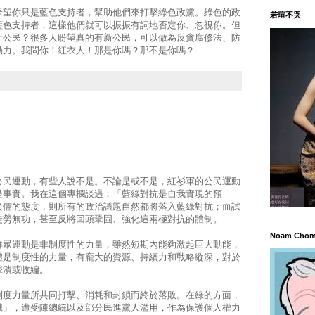
希望你只是藍色支持者，幫助他們來打擊綠色政黨。綠色的政
若瑄不哭
藍色支持者，這樣他們就可以振振有詞地否定你、忽視你。但
新公民？很多人盼望真的有新公民，可以做為反貪腐修法、防
動力。我問你！紅衣人！那是你嗎？那不是你嗎？
公民運動，有些人說不是。不論是或不是，紅衫軍的公民運動
是事實。我在這個專欄談過：「藍綠對抗是自我實現的預
犬儒的態度，則所有的政治議題自然都將落入藍綠對抗；而試
徒勞無功，甚至反將回頭鞏固、強化這兩極對抗的體制。
Noam Chom
群眾運動是非制度性的力量，雖然短期內能夠激起巨大動能，
體是制度性的力量，有龐大的資源、持續力和戰略縱深，對於
擊潰或收編。
制度力量所共同打擊、消耗和封鎖而終於落敗。在綠的方面，
識」，遭受陳總統以及部分民進黨人濫用，作為保護個人權力