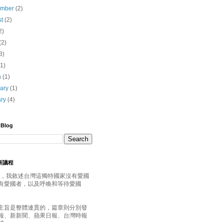
ember
(2)
st
(2)
2)
(2)
3)
(1)
h
(1)
uary
(1)
ary
(4)
 Blog
灣新議程
年起，我敘述台灣這獨特國家沒有愛國
有愛國者，以及呼喚和等待愛國
主旨是整體連貫的，篇章則分別發
報、新新聞、蘋果日報、台灣時報