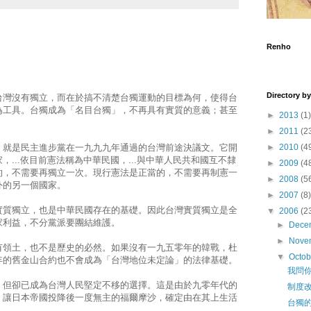
Renho
Director
台灣沒有獨立，而在於搞不清楚台獨運動的目標為何，使得台
為工具。台獨成為「名目台獨」，不再具有實質的意義；甚至
►
2013
(1)
►
2011
(2
►
2010
(4
，就是民主進步黨在一九九九年通過的台灣前途決議文。它開
...依目前憲法稱為中華民國，...與中華人民共和國互不隸
►
2009
(4
的，不需要再獨立一次。現行憲法是正當的，不需要再制憲一
►
2008
(5
外的另一個國家。
►
2007
(8)
實質獨立，也是中華民國存在的基礎。因此台灣實質獨立是全
▼
2006
(2
家利益，不分黨派要團結維護。
►
Dece
►
Nove
有領土，也不是歷史的必然。如果沒有一九五零年的韓戰，杜
▼
Octo
年的舊金山合約也不會成為「台灣地位未定論」的法律基礎。
我問
，但卻已成為台灣人民堅定不移的選擇。這是由於九零年代的
制度
，讓日本帝國投降後一度無主的福爾摩沙，確定由在其上生活
台獨