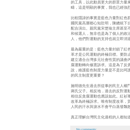
的工具，以此動員更大的群眾力量
疇，這是明顯的事實，我也已經強
比較隱諱的事實是藍色力量對紅色
國民黨高層都心知肚明，陳總統下
配合演出。親民黨宋楚瑜主席甚至
和候選人，無非也是為了個人的政
人，他們對運動的支持也就立即消
最為嚴重的是：藍色力量封鎖了紅
革才是公民運動的終極目標。要防
建立適合台灣多元社會性質的議會
腐運動轉向修憲訴求。這是為了反
說，維護藍色制度力量是不是比呵
的民主制度更重要？
施明德先生過去所從事的民主人權
蔣氏父子。相反地，過去的反對運
相信反貪腐運動也應該如此。紅衫
改革為終極訴求。唯有制度改革，
人民的汗水與淚水不會平白蒸發飄
真正理解台灣民主化過程的人都知
No comments: