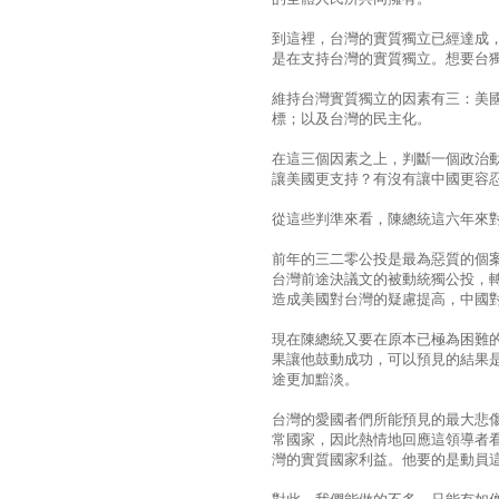
到這裡，台灣的實質獨立已經達成
是在支持台灣的實質獨立。想要台
維持台灣實質獨立的因素有三：美
標；以及台灣的民主化。
在這三個因素之上，判斷一個政治
讓美國更支持？有沒有讓中國更容
從這些判準來看，陳總統這六年來
前年的三二零公投是最為惡質的個
台灣前途決議文的被動統獨公投，
造成美國對台灣的疑慮提高，中國
現在陳總統又要在原本已極為困難
果讓他鼓動成功，可以預見的結果
途更加黯淡。
台灣的愛國者們所能預見的最大悲
常國家，因此熱情地回應這領導者
灣的實質國家利益。他要的是動員