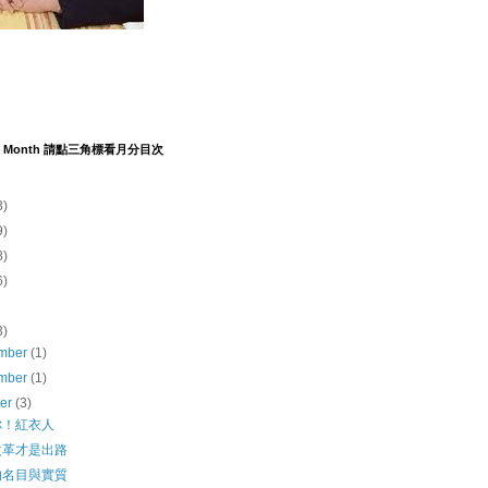
y by Month 請點三角標看月分目次
3)
9)
8)
6)
3)
mber
(1)
mber
(1)
ber
(3)
你！紅衣人
改革才是出路
的名目與實質