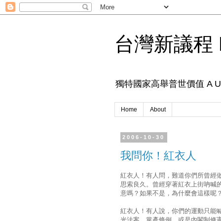
台灣新議程 N
獨特國家高舉普世價值 A Unique 
Home
About
2006-10-30
我問你！紅衣人
紅衣人！有人問，難道你們所曾經
思索良久。曾經穿著紅衣上街吶喊
意嗎？如果不是，為什麼會這樣呢
紅衣人！有人說，你們的運動只能
光法案、黨產條例，或是內閣制修