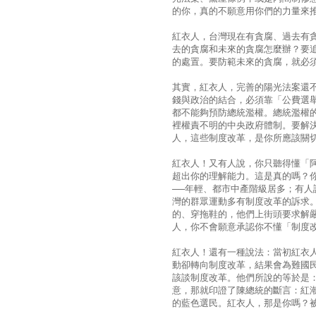
的你，真的不願意用你們的力量來
紅衣人，台灣現在有貪腐、過去有
去的貪腐和未來的貪腐怎麼辦？要
的處置。要防範未來的貪腐，就必
其實，紅衣人，完善的陽光法案還
錢與政治的結合，必須靠「公費選
都不能夠預防總統濫權。總統濫權
裡權責不明的中央政府體制。要解
人，這些制度改革，是你所應該關
紅衣人！又有人說，你只聽得懂「
超出你的理解能力。這是真的嗎？
──年輕、都市中產階級居多；有
灣的群眾運動多有制度改革的訴求
的、穿拖鞋的，他們上街頭要求解
人，你不會願意承認你不懂「制度
紅衣人！還有一種說法：當初紅衣
動卻轉向制度改革，結果會為難國
該談制度改革。他們所說的等於是
意，那就印證了陳總統的斷言：紅
的藍色選民。紅衣人，那是你嗎？