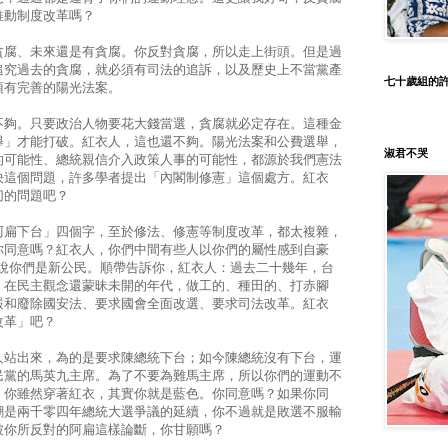
推動制度改革嗎？
貪腐、未來還是有貪腐。你反對貪腐，所以走上街頭。但是過
追究過去的貪腐，就必須有司法的追訴，以及歷史上不當黨產
七十歲組的
須有完善的陽光法案。
不夠。只要政治人物要花大錢當選，貪腐就必定存在。這種金
舉」才能打破。紅衣人，這也還不夠。陽光法案和公費選舉，
淑君不哭
的可能性、總統親信介入政策人事的可能性，都源於我們憲法
決這個問題，許多學者提出「內閣制修憲」這個處方。紅衣
切的問題吧？
阿扁下台」四個字，至於修法、修憲等制度改革，都太複雜，
你同意嗎？紅衣人，你們中間有些人以你們的屬性感到自豪
人說你們是新公民。順帶告訴你，紅衣人：過去二十幾年，台
。在民主觀念還蒙昧未開的年代，做工的、種田的、打赤腳
嚴和廢除國安法、要求國會全面改選、要求司法改革。紅衣
改革」吧？
人站出來，為的是要求陳總統下台；如今陳總統沒有下台，運
民黨的馬英九主席。為了不要為難馬主席，所以你們的運動不
：你雖然穿著紅衣，其實你就是藍色。你同意嗎？如果你同
潮是兩千零四年總統大選爭議的延續，你不過就是敗選不服輸
被你所反對的阿扁這樣論斷，你甘願嗎？