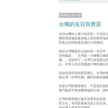
2006-10-02
台獨的名目與實質
支持台獨的人最大的悲情，不在於
獨的理想被政黨或個人所利用而淪
對真正的理想還造成巨大的傷害。
描述台灣國家定位最好的一份文件
宗明義說：「台灣是一主權獨立國家，
屬。」這說明了：台灣已經是獨立
次。中華人民共和國是中華民國以
這就是我所謂的實質獨立。台灣的
體台灣（中華民國）國民的根本國
但是台灣的實質獨立，不是基於固
魯門政府不會派艦隊協防台海，隔
台灣的實質獨立雖不是歷史的必然
民主化，等同於漸進式的人民自決
的全體人民所共同擁有。