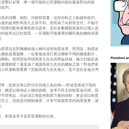
來迎擊紅衫軍，將一個可能的公民運動封鎖在黨派對抗的範
烈批判。
群眾的消費、剝削、封鎖和背棄，這部份較乏人點破和批判。
台後的政局對馬英九主席不利。然而為了向群眾交代，不能不
不惜擔任配角來獲取政治資本。至於多數國親新黨的公職人員
治利益而去討好群眾。一旦運動可能連累到國民黨的總統候選
退。
色群眾從反對陳總統個人轉向追求制度改革。照理說，制度改
止總統貪腐濫權，一定要修改現行憲法曖昧不明的權責劃分，
President a
內閣制。然而部份同情馬英九先生的輿論領袖，極力封鎖反貪
貪腐運動呢？還是為了迴護馬英九先生的總統之路？對他們來
護公民運動更重要？照顧馬英九先生個人，是不是比改進台灣
鬥爭，從來沒有以對付任何個人為目標──即使是將他下獄的
動，總是以推倒反人權的政權、改革不民主的制度為目標。我
軍可望再起，但必須正視藍色制度力量的箝制，更必須以制度
質言之，也就是內閣制修憲，才有可能讓群眾的熱望落實，讓
散。
道，制度改革才是群眾運動的出路。