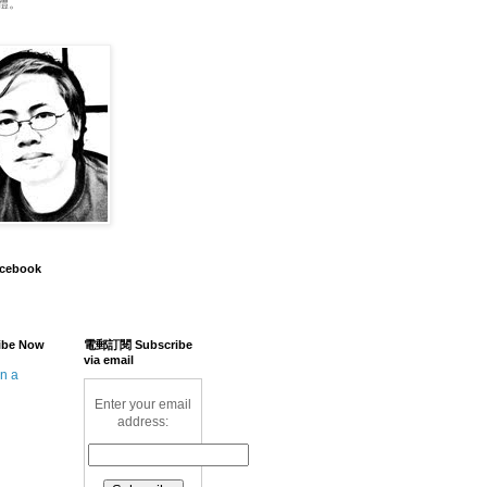
體。
acebook
ibe Now
電郵訂閱 Subscribe
via email
in a
Enter your email
address: