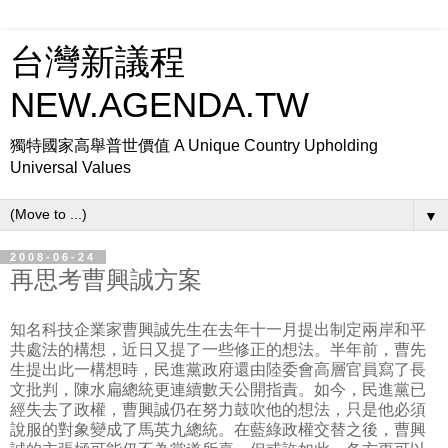
台灣新議程
NEW.AGENDA.TW
獨特國家高舉普世價值 A Unique Country Upholding
Universal Values
▼
2008-06-24
再思考曹興誠方案
知名科技企業家曹興誠先生在去年十一月提出制定兩岸和平
共處法的構想，近日又提了一些修正的想法。半年前，曹先
生提出此一構想時，民進黨政府還由陸委會高層官員寫了長
文批判，陳水扁總統更連續數天公開指責。如今，民進黨已
經失去了政權，曹興誠仍在努力鼓吹他的想法，只是他必須
說服的對象變成了馬英九總統。在藍綠政權交替之後，曹興