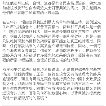
別無他法可以統一台灣。這都是符合民進黨理論的。陳水扁
前總統以及部份自命獨派人士對曹興誠的痛批，實在是因為
他們自己背離了民進黨的正統理論。
在去年的一場由遠見雜誌創辦人高希均教授主持、曹興誠先
生出席的討論會上，我曾直言指出，兩岸和平共處法是一個
「用無時間表的終極名目統一換取長期維持實質獨立」的方
案。明白人都知道，台海兩岸需要一個和平架構，但是一個
只以維持現狀為目標的架構卻很可能無法真正維持現狀。同
時，任何預設結果的方案又會立即遭到抗拒。因此，一個符
合台海現實又尊重普世價值的「終局處理程序」，也就是預
設終局方向但是卻以程序優先於結果的方案，優於沒有價值
觀的所謂中程協議，也優於預設立場的統或獨。
兩岸和平共處法距離實現還很遙遠。但是曹興誠先生的基本
構想，就我的理解，正是一個符合現實又有價值理念的終局
處理程序，而且有可能是讓台灣維持獨立於中國中央政府控
制之外，能夠維護本身民主制度和言論自由的方法之一。站
在台灣優先的立場，除非誰有辦法提出達到同樣目標又更貼
近現實的方案，否則為何不能放開心胸，以曹興誠的提案做
為進一步思辯探討的基礎？