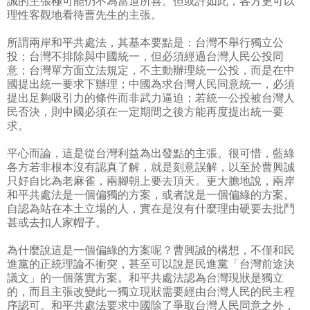
誠的主張極可能仍不為當道所喜。但或許如此，各方更可以
理性客觀地看待曹先生的主張。
所謂兩岸和平共處法，其基本要點是：台灣不舉行獨立公
投；台灣不排除與中國統一，但必須經過台灣人民公投同
意；台灣單方面立法規定，不主動辦理統一公投，而是在中
國提出統一要求下辦理；中國為求台灣人民同意統一，必須
提出足夠吸引力的條件而非武力逼迫；若統一公投被台灣人
民否決，則中國必須在一定期間之後方能再度提出統一要
求。
平心而論，這是從台灣利益為出發點的主張。很可惜，藍綠
各方若非根本沒有認真了解，就是刻意誤解，以至於曹興誠
只好自比為老麻雀，兩腳朝上要去頂天。更大膽地說，兩岸
和平共處法是一個偏獨的方案，或者說是一個偏綠的方案。
自認為站在本土立場的人，實在是沒有什麼理由硬要去批鬥
甚或去扣人家帽子。
為什麼說這是一個偏綠的方案呢？曹興誠的構想，不僅和民
進黨的正統理論不衝突，甚至可以說是民進黨「台灣前途決
議文」的一個落實方案。和平共處法認為台灣現狀是獨立
的，而且主張改變此一獨立現狀需要經由台灣人民的民主程
序認可。和平共處法要求中國除了爭取台灣人民同意之外，