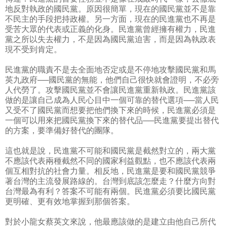
地反對執政的國民黨。原因很簡單，現在的國民黨並不是靠
不民主的手段把持政權。另一方面，現在的民進黨也不再是
受苦大眾的代表或正義的化身。民進黨曾經擁有權力，民進
黨之所以失去權力，不是因為國民黨迫害，而是因為執政表
現不受到肯定。
民進黨的職責不是去全面地否定或是不停地攻擊國民黨和馬
英九政府──國民黨的無能，他們自己很快就會證明，不必旁
人代勞了。攻擊國民黨並不會讓民進黨重新執政。民進黨該
做的是讓自己成為人民心目中一個可靠的替代選項──當人民
又受不了國民黨而想要把他們換下來的時候，民進黨必須是
一個可以用來把國民黨換下來的替代品──民進黨要提出替代
的方案，要準備好替代的團隊。
這也就是說，民進黨不可能和國民黨是截然對立的，兩大黨
不應該代表兩種截然不同的國家利益觀點，也不應該代表兩
個互相對抗的社會力量。相反地，民進黨是要和國民黨競爭
著台灣的主流發展路線的。台灣到底該怎麼走？什麼方向對
台灣最為有利？答案不可能有兩個。民進黨必須要比國民黨
更明確、更有效地掌握到那個答案。
對於小龍女蔡英文來說，他最應該做的是建立由他自己所代