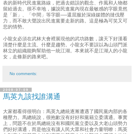
表的新時代民進黨路線，把過去錯誤的觀念、作風和人物都
留給過去。很不幸地，據說民進黨內現在最敏感的字眼竟然
是「新」、「中間」等字眼──還屈服於深綠媒體的撻伐壓
力，而不敢大聲說出民進黨要走新的路。這是極為可笑又可
悲的情勢。
小龍女必須在武林大會裡展現他的武功路數，讓天下好漢看
清楚什麼是主流、什麼是趨勢。小龍女不要誤以為山頭門派
林立的組織能夠幫助他一統江湖。本來就不是江湖人的小龍
女，走條新的路來吧。
No comments:
2008-07-09
馬英九該找誰溝通
大家都看得很明白：馬英九總統逐漸遭遇了國民黨內部的各
種壓力。馬總統說，很抱歉沒有好好和黨籍立委溝通。事實
上，問題不在於馬總統沒有和國民黨立委以及大老山頭勢力
們好好溝通，而是他沒有讓人民大眾和社會力量明瞭：馬英