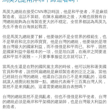
馬英九總統在接受CNN專訪時說，他是和平使者，不是麻煩
製造者。這話不算錯。在陳水扁總統之後，大概也很難有台
灣總統能夠為台海製造更大的不穩定。全世界都認為馬英九
先生不會在台海掀起戰雲。
但是馬英九總統要了解，他要做的不是全世界的模範生，也
不是華府和北京的乖寶寶。他是台灣的總統，他要做的是增
進台灣最大的國家利益，而不僅僅是和平而已。和平，固然
是國家利益中最根本的一項，但是坦白講，在兩岸之間要達
成和平並不困難－－只要事事服從北京就可以了。
當馬先生還是在野的國民黨主席的時候，他可以附和著美國
官員和學者，說些阿扁總統是麻煩製造者的泛泛之論。當他
已經就任台灣的總統，他還自己說自己不是來搗亂的，這樣
就讓人感覺比較無聊一點。總統代表兩千三百萬台灣人民，
當然不是來搗亂的。這還需要總統親自表態嗎？
台灣的總統當然不是搗亂者。但也不僅僅是和平使者。台灣
的總統必須是兩岸和平架構的建築師，也是台灣最大利益的
創造者。