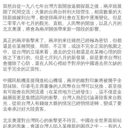
當然自從一九八七年台灣方面開放返鄉探親之後，兩岸就展
開了民間交流；大量的台商台幹到大陸營生，相當數量的大
陸新娘嫁到台灣，都使得兩岸社會在互動中逐漸變化。但是
二零零八年七月的觀光、直航、人民幣的開放，以及八月的
北京奧運，將會為兩岸關係帶來新一階段的影響。
真正的兩岸衝擊來了。兩岸的來往雖然已經極為密切，但都
還是在某種間接、局部、不正常，或說不完全正當的氛圍之
中。從台灣的立場來看，過去的交往都還是在某種心理的防
衛之下進行的。但是七月到八月的新發展，卻是要求台灣社
會撤除了心防，還在人民心裡給予對岸的中國過去所欠缺的
近乎完全的正當性。
中國民航機直接飛進松山機場，兩岸的敵對印象將被幾乎全
部抹除。印著毛主席畫像的人民幣在台灣可以兌換，甚至很
有可能會在民間流通（在某些地方已經發生），這不僅是金
融層面更是集體認同的衝擊。台灣人熱烈討論著陸客來台觀
光，從前台灣人有錢做大爺的情況已經悄悄逆轉，變成了要
去奉承討好大陸貴客。
北京奧運對台灣民心的衝擊更不待言。中國在全世界面前站
起來的形象，會讓台灣人陷入某種新的困惑之中－－有的人