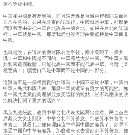
華不等於中國。
中華和中國是有差異的。而且這差異是台海兩岸都同意而且
非常在意的。如果在北京的認知裡，中國就是中華，那麼他
們沒有理由要把中華台北改為中國台北。如果在台北的認知
裡，中華就是中國，那麼我們也沒有理由要堅持是中華而非
中國。
也就是說，在這次的奧運隊名之爭後，兩岸發現了一個共
識：中華和中國是不同的。中華顯然大於中國。而中華人民
共和國這個政體，只能代表中國而不能代表中華。台灣（某
種意義上）願意自己是中華而不是中國的一部分。
這難道不是一個很寶貴的共識嗎？中國不等於中華，中國由
中華人民共和國代表，那麼中華就還留有更大的可能性。如
果中國共產黨能夠理解並接受這樣的觀點，豈不為兩岸的政
治解決打開了重大的活路？
馬英九總統說，改回中華台北代表大陸釋出善意。民進黨主
席蔡英文女士則說，中華台北不算善意。到底算不算善意？
事實上，就看北京如何理解這中華與中國的差異了。如果不
接受中國和中華有差異，那麼改來改去當然都不算善意。如