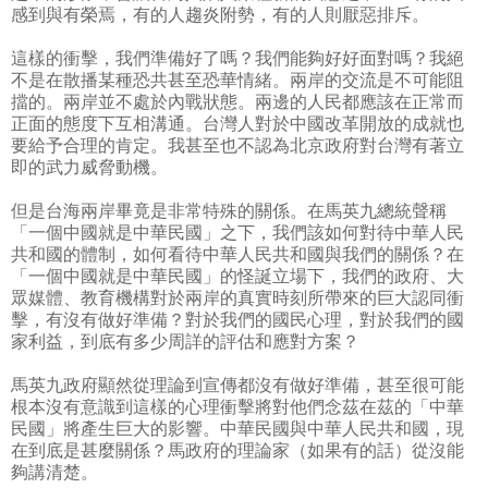
感到與有榮焉，有的人趨炎附勢，有的人則厭惡排斥。
這樣的衝擊，我們準備好了嗎？我們能夠好好面對嗎？我絕
不是在散播某種恐共甚至恐華情緒。兩岸的交流是不可能阻
擋的。兩岸並不處於內戰狀態。兩邊的人民都應該在正常而
正面的態度下互相溝通。台灣人對於中國改革開放的成就也
要給予合理的肯定。我甚至也不認為北京政府對台灣有著立
即的武力威脅動機。
但是台海兩岸畢竟是非常特殊的關係。在馬英九總統聲稱
「一個中國就是中華民國」之下，我們該如何對待中華人民
共和國的體制，如何看待中華人民共和國與我們的關係？在
「一個中國就是中華民國」的怪誕立場下，我們的政府、大
眾媒體、教育機構對於兩岸的真實時刻所帶來的巨大認同衝
擊，有沒有做好準備？對於我們的國民心理，對於我們的國
家利益，到底有多少周詳的評估和應對方案？
馬英九政府顯然從理論到宣傳都沒有做好準備，甚至很可能
根本沒有意識到這樣的心理衝擊將對他們念茲在茲的「中華
民國」將產生巨大的影響。中華民國與中華人民共和國，現
在到底是甚麼關係？馬政府的理論家（如果有的話）從沒能
夠講清楚。