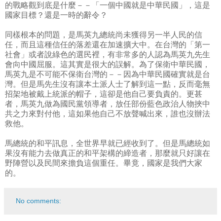
的戰略觀到底是什麼－－「一個中國就是中華民國」，這是
國家目標？還是一時的辭令？
同樣根本的問題，是馬英九總統尚未獲得另一半人民的信
任，而且這種信任的落差還在加速擴大中。在台灣的「第一
社會」或者說綠色的選民裡，有非常多的人認為馬英九先生
會向中國屈服。這其實是很大的誤解。為了保衛中華民國，
馬英九是不可能不保衛台灣的－－因為中華民國確實就是台
灣。但是馬先生沒有讓本土派人士了解到這一點，反而毫無
招架地被戴上統派的帽子，這卻是他自己要負責的。更甚
者，馬英九做為國民黨領導者，放任部份藍色政治人物挾中
共之力來對付他，這如果他自己不放聲喊出來，誰也沒辦法
救他。
馬總統的和平訊息，全世界早就已經收到了。但是馬總統如
果沒有能力去做真正的和平架構的締造者，那麼就只好讓在
野陣營以及民間來擔負這個重任。畢竟，國家是我們大家
的。
No comments: