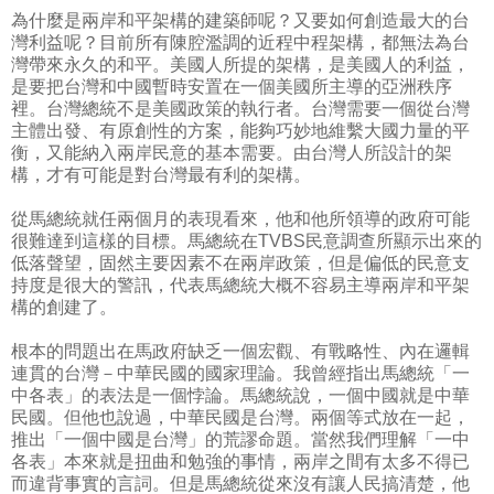
為什麼是兩岸和平架構的建築師呢？又要如何創造最大的台
灣利益呢？目前所有陳腔濫調的近程中程架構，都無法為台
灣帶來永久的和平。美國人所提的架構，是美國人的利益，
是要把台灣和中國暫時安置在一個美國所主導的亞洲秩序
裡。台灣總統不是美國政策的執行者。台灣需要一個從台灣
主體出發、有原創性的方案，能夠巧妙地維繫大國力量的平
衡，又能納入兩岸民意的基本需要。由台灣人所設計的架
構，才有可能是對台灣最有利的架構。
從馬總統就任兩個月的表現看來，他和他所領導的政府可能
很難達到這樣的目標。馬總統在TVBS民意調查所顯示出來的
低落聲望，固然主要因素不在兩岸政策，但是偏低的民意支
持度是很大的警訊，代表馬總統大概不容易主導兩岸和平架
構的創建了。
根本的問題出在馬政府缺乏一個宏觀、有戰略性、內在邏輯
連貫的台灣－中華民國的國家理論。我曾經指出馬總統「一
中各表」的表法是一個悖論。馬總統說，一個中國就是中華
民國。但他也說過，中華民國是台灣。兩個等式放在一起，
推出「一個中國是台灣」的荒謬命題。當然我們理解「一中
各表」本來就是扭曲和勉強的事情，兩岸之間有太多不得已
而違背事實的言詞。但是馬總統從來沒有讓人民搞清楚，他