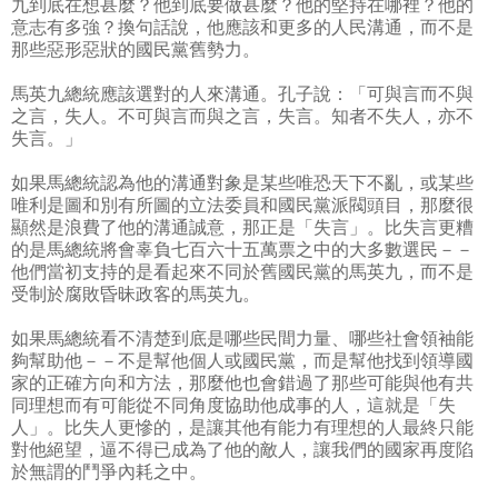
九到底在想甚麼？他到底要做甚麼？他的堅持在哪裡？他的
意志有多強？換句話說，他應該和更多的人民溝通，而不是
那些惡形惡狀的國民黨舊勢力。
馬英九總統應該選對的人來溝通。孔子說：「可與言而不與
之言，失人。不可與言而與之言，失言。知者不失人，亦不
失言。」
如果馬總統認為他的溝通對象是某些唯恐天下不亂，或某些
唯利是圖和別有所圖的立法委員和國民黨派閥頭目，那麼很
顯然是浪費了他的溝通誠意，那正是「失言」。比失言更糟
的是馬總統將會辜負七百六十五萬票之中的大多數選民－－
他們當初支持的是看起來不同於舊國民黨的馬英九，而不是
受制於腐敗昏昧政客的馬英九。
如果馬總統看不清楚到底是哪些民間力量、哪些社會領袖能
夠幫助他－－不是幫他個人或國民黨，而是幫他找到領導國
家的正確方向和方法，那麼他也會錯過了那些可能與他有共
同理想而有可能從不同角度協助他成事的人，這就是「失
人」。比失人更慘的，是讓其他有能力有理想的人最終只能
對他絕望，逼不得已成為了他的敵人，讓我們的國家再度陷
於無謂的鬥爭內耗之中。