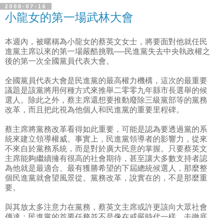
2008-07-16
小龍女的第一場武林大會
本週內，被暱稱為小龍女的蔡英文女士，將要面對他就任民
進黨主席以來的第一場嚴酷挑戰──民進黨失去中央執政權之
後的第一次全國黨員代表大會。
全國黨員代表大會是民進黨的最高權力機構，這次的最重要
議題是該黨將用何種方式來推舉二零零九年縣市長選舉的候
選人。除此之外，蔡主席還想要推動廢除三級黨部等的黨務
改革，而且把此視為他個人和民進黨的重要里程碑。
蔡主席將黨務改革看得如此重要，可能是認為要透過黨的系
統來建立領導權威。事實上，民進黨領導者的影響力，從來
不來自於黨務系統，而是對於廣大民意的掌握。只要蔡英文
主席能夠繼續擁有很高的社會期待，甚至讓大多數支持者認
為他就是最適合、最有獲勝希望的下屆總統候選人，那麼整
個民進黨就會望風景從。黨務改革，說實在的，不是那麼重
要。
與其放太多注意力在黨務，蔡英文主席或許更該向大眾社會
傳達：民進黨的首要任務並不是像在戒嚴時代一樣，去徹底