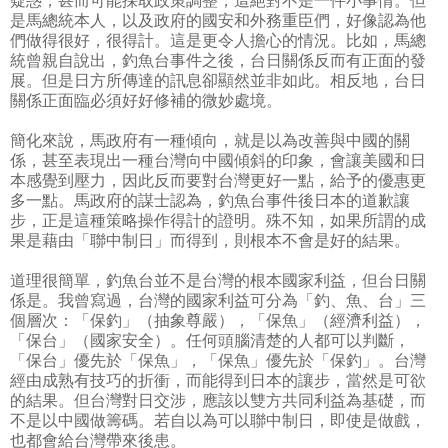
疑惑，甚而可能採取政策調整，這絕對不是一件小事情。但
是馬總統本人，以及政府的國安和外務重臣們，好像認為他
們做得很好，很得計。這是更令人擔心的情況。比如，馬總
統曾親自說出，釣魚台事件之後，台日關係反而有正面的發
展。但是日方所傳達的訊息卻顯然並非如此。相反地，台日
關係正面臨必須好好修補的微妙處境。
簡化來說，馬政府有一種傾向，就是以為改善與中國的關
係，甚至表現出一種台灣向中國傾斜的印象，會讓美國和日
本感覺到壓力，因此反而要對台灣更好一點，給予的優惠更
多一點。馬政府的謀士認為，釣魚台事件後日本的道歉讓
步，正是這種策略操作得計的證明。殊不知，如果所謂的成
果是藉由「聯中制日」而得到，則根本不會是好的結果。
道理很簡單，釣魚台並不是台灣的根本國家利益，但台日關
係是。我曾寫過，台灣的國家利益可分為「釣、魚、台」三
個層次：「保釣」（抽象尊嚴），「保魚」（經濟利益），
「保台」（國家安全）。任何頭腦清楚的人都可以判斷，
「保台」優先於「保魚」，「保魚」優先於「保釣」。台灣
經由成熟有技巧的折衝，而能得到日本的讓步，當然是可欲
的結果。但台灣對日交涉，應該以雙方共同利益為基礎，而
不是以中國做籌碼。若自以為可以聯中制日，即使是做戲，
也都會給台灣帶來後患。