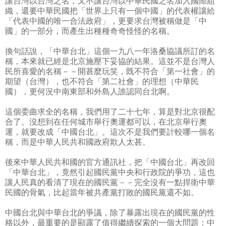
讓台灣以台灣之名，又不讓台灣以中華民國之名加入國際組
織，還要中華民國把「世界上只有一個中國」的代表權讓給
「代表中國的唯一合法政府」，更要求台灣被稱做是「中
國」的一部分，而產生出種種奇奇怪怪的名稱。
換句話說，「中華台北」這個一九八一年洛桑協議所訂的名
稱，本來就已經是北京施壓下妥協的結果。這並不是台灣人
民所喜愛的名稱－－開甚麼玩笑，既不符合「第一社會」的
期望（台灣），也不符合「第二社會」的理想（中華民
國），更何況中南東部和外島人誰認同台北啊。
這個委曲求全的名稱，我們用了二十七年，算是對北京很配
合了。沒想到在任何城市舉行奧運都可以，在北京舉行奧
運，就要改成「中國台北」。這次不是我們要計較哪一個名
稱，而是中華人民共和國政府欺人太甚。
後來中華人民共和國的官方通訊社，把「中國台北」再改回
「中華台北」，竟然引起國民黨中央和行政院的爭功，這也
讓人民真的看清了現在的國民黨－－完全沒有一點捍衛中華
民國的骨氣，比起當年被共產黨打敗的國民黨還不如。
中國台北與中華台北的爭議，除了暴露出現在的國民黨的性
格以外，最重要的是顯露了值得繼續探索的一個大問題：中