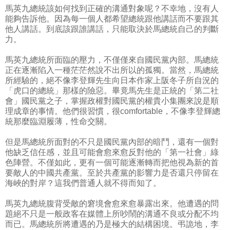
馬英九總統該如何找到正確的溝通對象呢？不幸地，沒有人
能夠告訴他。因為每一個人都希望總統跟他講話而不要跟其
他人講話。到底該跟誰講話，只能取決於馬總統自己的判斷
力。
馬英九總統所面臨的壓力，不僅僅來自國民黨內部。馬總統
正在逐漸陷入一種茫茫然說不出所以的孤獨。當然，馬總統
所經驗的，絕不像李登輝先生向日本作家上阪冬子所自況的
「虎口的總統」那樣的險惡。畢竟馬先生是正統的「第二社
會」國民黨之子，掌握政權對國民黨的權貴小集團來說是順
理成章的事情。他們很習慣，很comfortable，不像李登輝總
統那麼臨淵履薄，性命交關。
但是馬總統所面對的不只是國民黨內部的暗鬥，還有一個對
他缺乏信任感，並且可能會愈來愈反對他的「第一社會」綠
色陣營。不僅如此，更有一個可能逐漸轉而把他視為新的首
要敵人的中國共產黨。至於共產黨的影響力是否還只停留在
海峽的對岸？這我們普通人就不得而知了。
馬英九總統腹背受敵的窘境會愈來愈暴露出來。他遭遇的問
題絕不只是一般政客在媒體上所吵鬧的溝通不良或分配不均
而已。馬總統所將遭遇的乃是極大的結構困境。弔詭地，李