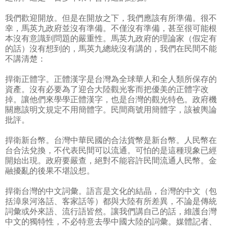
我們歡迎開放。但是在開放之下，我們應該有所準備。很不
幸，馬英九政府並沒有準備。不僅沒有準備，甚至很可能根
本沒有意識到問題的嚴重性。馬英九政府的理論家（假定有
的話）沒有想到的，馬英九總統沒有講的，我們在民間不能
不講清楚：
捍衛正體字。正體漢字是台灣為全球華人和全人類所保存的
資產。沒有必要為了迎合大陸觀光客而把優美的正體字改
掉。讓他們來學學正體漢字，也是台灣的觀光特色。政府機
關應該明文規定不用簡體字。民間商號用簡體字，該被輿論
批評。
捍衛新台幣。台灣中華民國的合法貨幣是新台幣。人民幣在
台合法兌換，不代表民間可以流通。可怕的是這種現象已經
開始出現。政府要嚴查，絕對不能容許民間流通人民幣。金
融擾亂的後果不堪設想。
捍衛台灣的中文詞彙。語言是文化的結晶，台灣的中文（包
括漳泉河洛話、客家話等）都與大陸有所差異，不論是傳統
詞彙或外來語、流行語皆然。讓我們講自己的話，維護台灣
中文的獨特性，不必特意去學中國大陸的詞彙。媒體記者、