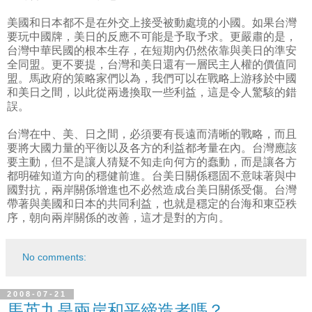
美國和日本都不是在外交上接受被動處境的小國。如果台灣
要玩中國牌，美日的反應不可能是予取予求。更嚴肅的是，
台灣中華民國的根本生存，在短期內仍然依靠與美日的準安
全同盟。更不要提，台灣和美日還有一層民主人權的價值同
盟。馬政府的策略家們以為，我們可以在戰略上游移於中國
和美日之間，以此從兩邊換取一些利益，這是令人驚駭的錯
誤。
台灣在中、美、日之間，必須要有長遠而清晰的戰略，而且
要將大國力量的平衡以及各方的利益都考量在內。台灣應該
要主動，但不是讓人猜疑不知走向何方的蠢動，而是讓各方
都明確知道方向的穩健前進。台美日關係穩固不意味著與中
國對抗，兩岸關係增進也不必然造成台美日關係受傷。台灣
帶著與美國和日本的共同利益，也就是穩定的台海和東亞秩
序，朝向兩岸關係的改善，這才是對的方向。
No comments:
2008-07-21
馬英九是兩岸和平締造者嗎？