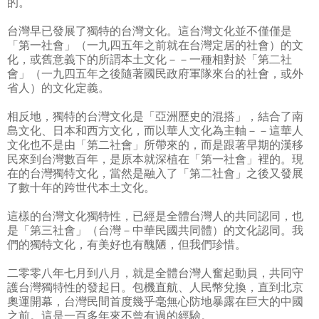
的。
台灣早已發展了獨特的台灣文化。這台灣文化並不僅僅是
「第一社會」（一九四五年之前就在台灣定居的社會）的文
化，或舊意義下的所謂本土文化－－一種相對於「第二社
會」（一九四五年之後隨著國民政府軍隊來台的社會，或外
省人）的文化定義。
相反地，獨特的台灣文化是「亞洲歷史的混搭」，結合了南
島文化、日本和西方文化，而以華人文化為主軸－－這華人
文化也不是由「第二社會」所帶來的，而是跟著早期的漢移
民來到台灣數百年，是原本就深植在「第一社會」裡的。現
在的台灣獨特文化，當然是融入了「第二社會」之後又發展
了數十年的跨世代本土文化。
這樣的台灣文化獨特性，已經是全體台灣人的共同認同，也
是「第三社會」（台灣－中華民國共同體）的文化認同。我
們的獨特文化，有美好也有醜陋，但我們珍惜。
二零零八年七月到八月，就是全體台灣人奮起動員，共同守
護台灣獨特性的發起日。包機直航、人民幣兌換，直到北京
奧運開幕，台灣民間首度幾乎毫無心防地暴露在巨大的中國
之前。這是一百多年來不曾有過的經驗。