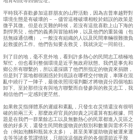
地育幼院等四個位址。
平時我不喜歡參加這群朋友的山野活動，因為吉普車越野對
環境生態是有破壞的－－儘管這種破壞相較於錯誤的政策是
微乎其微。但是在災難的時候，若沒有這批喜歡上山下海的
剽悍男兒，他們的義勇與冒險精神，以及他們的重裝備（包
括無線通信機），一般沒有組織的人以及民間車輛很難擔負
起救援的工作。他們告知要去救災，我就決定一同前往。
到了目的地，毫不意外地，看到許多熱心的民間志工積極地
幫忙，但也看到整個環境是近乎無政府狀態。我們是事先和
鄉公所有聯繫的，所以還採購了他們所指定的物資來捐贈，
但是到了當地都很困惑於到底該在哪裡交付物資，車隊在混
亂中繞行了一陣子，最後依照現場判斷才將物資分四個地點
卸下。至於那些沒有與地方聯繫而自發參與的救災志工，我
相信他們一定感到更茫然。
如果救災指揮體系的遲緩和紊亂，只發生在災情還沒有很明
確的前兩三天，那麼政府官員的卸責之詞還算有點根據。問
題是在我們一群業餘志工以及無數熱心的民眾都進入災區之
後的好多天，還發生民間救援物資的類別和數量與需求不符
合（例如泡麵和瓶裝水太多），甚至美軍援助物資被運來運
去等等諸多荒謬情狀，只能說這個政府的各個環節近乎脫