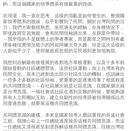
鉤，而這個國家的領導體系有很嚴重的毀損。
在現場，我一直在思考，這樣的混亂是如何發生的。整個國
家領導體系的脫線，似乎影響到了民間。關於台灣民間的活
力，我們大家都很熟悉。依照過去的經驗，在各種情況下，
即使政府官員無能，會有民間領袖跳出來，在群眾中帶頭－
－我所指的不是媒體上的學者專家，而是鄰里之間特別有處
理各種現實情況能力的阿叔阿嬸大哥大嫂。但是這次這樣的
人卻似乎少了，使得被政府忽視的災民感到更加地無助。
我想到自解嚴前後發展的各類地方草根運動，以及十多年前
開始發動的社區總體營造。這些社區運動，加上台灣本有的
民間文化，原本已經創造出部分社區生活的機制，也訓練出
一些多才多藝的社區領袖，更重要的是逐漸培養了相當程度
的共同體意識－－在社區層次就是社區意識，在國家層次就
是台灣意識。一個社會或社區在遇到災難的時候，要能夠讓
所有人立即團結互助，建立自願性的領導與被領導關係以共
同度過危難，就要靠這種共同體意識。
共同體意識的建構，本來是國家領導人應該重視的長遠社會
工程。我擔心在上一任總統過度操弄這種共同體意識，而這
一任總統又漠視甚至刻意拆解這種共同體意識，往後台灣在