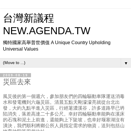
台灣新議程
NEW.AGENDA.TW
獨特國家高舉普世價值 A Unique Country Upholding
Universal Values
▼
2009-08-19
災區去來
風災後的第一個週六，參加朋友們的四輪驅動車隊運送消毒
水和發電機到六龜災區。清晨五點天剛濛濛亮就從台北出
發，大約九點半進入災區，行經荖濃溪谷，許多道路早已坍
陷消失，落差高達二十多公尺。幸好四輪驅動車能夠在溪床
的石塊和泥土上前進，還能夠上下陡坡，也幸好堰塞湖沒有
潰決，我們順利將鄉公所人員指定需求的物資，送到包括山