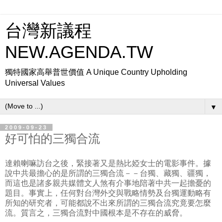
台灣新議程
NEW.AGENDA.TW
獨特國家高舉普世價值 A Unique Country Upholding
Universal Values
▼
2009-09-23
好可怕的三獨合流
達賴喇嘛訪台之後，緊接著又是熱比婭女士的電影事件。據
說中共最擔心的是所謂的三獨合流－－台獨、藏獨、疆獨，
而這也是諸多親共媒體文人煞有介事地陪著中共一起擔憂的
題目。事實上，任何對台灣外交與戰略情勢及台獨運動略有
所知的研究者，可能都說不出來所謂的三獨合流究竟要怎麼
流。質言之，三獨合流對中國根本是不存在的威脅。