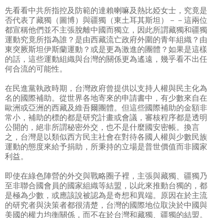
先看看中共所指控及防範的達賴喇嘛及熱比婭女士，究竟是
否代表了藏獨（圖博）與疆獨（東土耳其斯坦）－－這兩位
都宣稱他們並不主張脫離中國而獨立，因此所謂藏獨和疆獨
運動究竟所指為誰？是由西藏流亡政府外圍的青年組織？由
東突厥斯坦伊斯蘭運動？或是更為激進的團體？如果是這樣
的話，這些運動組織與台灣的關係更為遙遠，幾乎看不出任
何合流的可能性。
在民進黨執政時期，台灣政府曾提供以支持人權與民主化為
名的國際補助。從世界各地寄來的申請書中，有少數來自在
歐洲或亞洲的西藏及維吾爾團體。但這些國際補助的金額非
常小，補助的標的都是研究計畫或會議，審核程序都是透明
公開的，絕非所謂秘密外交，也不是什麼國安密帳。換言
之，台灣是以類似西方民主社會在對待各國人權與少數民族
運動的態度來給予捐助，所秉持的立場是普世價值而非國家
利益。
即使在綠色陣營的外交與戰略圈子裡，主張與藏獨、疆獨乃
至非聯合國會員的國家組織等結盟，以此來推動台獨的，都
是極為少數，或應該說被認為是奇想和異端。原因在於主流
的研究者與決策者都很清楚，台灣的國際地位取決於中國與
美國的權力均衡關係，而不在於台灣和藏獨、疆獨的結盟。