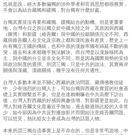
也就是說，絕大多數偏獨的涉外學者和官員思想都很務實，
不會以為結合藏獨和疆獨，對台獨有什麼好處。
台獨其實並沒有要和藏獨、疆獨結合的動機。但是更重要
地，台灣今日之所以獨立於中國大陸之外，其原因與西藏
（圖博）和新疆（維吾爾）與中國的拉鋸關係完全不同。西
藏與維吾爾人在文化及宗教上都和漢民族有差異，歷史上一
向有獨立王國的傳統，也和中原的漢族帝國有綿延不斷的衝
突，過去和未來都幾乎無法解決。而台灣是以漢族移民為
主，與中國的分立並非文化不同，而是因為國際局勢的安排
與政治制度的選擇。所謂三獨，只是中共的說法。其實兩岸
關係與漢藏、漢維關係，幾乎沒有任何共通性。
台灣人多數本來並不關心西藏的政治問題。藏傳佛教信徒
中，少有強烈的台獨人士，可知台獨與西藏在實質的社會基
礎上其實聯繫並不多。但是在達賴喇嘛在中共高壓下訪台
後，台灣人對西藏的好感與興趣倍增。對新疆更是如此。台
灣人對維吾爾文化普遍近乎無知，過去聽過熱比婭的人非常
少，如今卻因為中共反對播放影片而開始注意維吾爾問題。
可以想見，熱比婭女士會成為台灣的話題人物。
本來所謂三獨合流事實上是不存在的，但是非常弔詭地，中