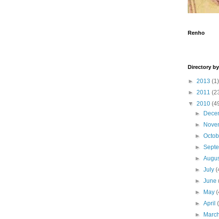
Renho
Director
►
2013
(1)
►
2011
(2
▼
2010
(4
►
Dece
►
Nove
►
Octo
►
Sept
►
Augu
►
July
(
►
June
►
May
(
►
April
►
Marc