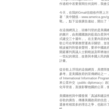
作過程中若要查閱任何資料，我會
今天，在我的Gmail信箱收件匣上方，
著「美中關係－www.america.
戰」。點下這個廣告連結，開出了「美
在這個網頁上，頭條刊登的是美國
的圖片，由美國國旗的藍底白星與
式建交三十週年」。在主要內容的
歌公司在華業務營運表示關切，並
曉波被判刑發表聲明，要求中國政
開庭審判異議人士劉曉波及即將做
一世紀的潮流，改善與本國人民的
計畫。
從谷歌上浮現的這個網頁，具體而
參考」是美國政府的宣傳網站之一，由國務院國際
of International Inform
來公眾外交（public diplo
化等管道，直接影響他國的公眾，
美國雖然與中國發展「真誠和建設
谷歌的廣告，傳播美國政府的信息
還會有相當多的理念之爭，也顯示
性。