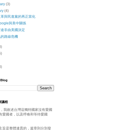
uary
(3)
ary
(4)
改革與民進黨的再正當化
oogle與美中關係
前途非由美國決定
九的路線危機
8)
6)
3)
 Blog
灣新議程
年起，我敘述台灣這獨特國家沒有愛國
有愛國者，以及呼喚和等待愛國
主旨是整體連貫的，篇章則分別發