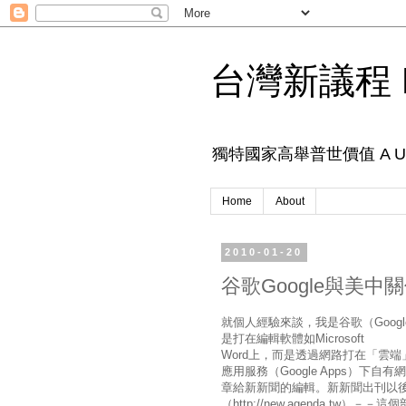
台灣新議程 N
獨特國家高舉普世價值 A Unique 
Home
About
2010-01-20
谷歌Google與美中
就個人經驗來談，我是谷歌（Goo
是打在編輯軟體如Microsoft
Word上，而是透過網路打在「雲端」
應用服務（Google Apps）下自有
章給新新聞的編輯。新新聞出刊以
（http://new.agenda.tw