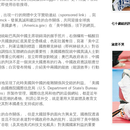
立即使用谷歌搜尋。
出現一行的簡體中文字贊助連結（sponsored link），寫
gov/gmck－發展真誠和建設性的合作關係，共同迎接全球挑
七十歲組的
國參考」（America.gov）在「美中關係」項下的網頁。
總統歐巴馬與中國主席胡錦濤的握手照片，右側欄有一幅醒目
中共國旗的紅底黃星交疊構成，色彩壯麗奪目，寫著「美中正
淑君不哭
地方，列著這幾則標題：國務卿克林頓（即柯林頓夫人）對谷
強調指出互聯網自由的重要性；美國國務院就中國異議人士劉
府尊重公民權利，並立即釋放劉曉波；奧巴馬政府表示，中國
出的判決不是一個泱泱大國應有的行為，中國政府應該順應廿
關係；白宮發布簡報，介紹美中兩國的能效（能源效率）行動
微地呈現了此時美國與中國的複雜關係與交錯的利益。「美國
信息局（U.S. Department of State's Bureau
ation Programs）所製作管理。國際信息局和他們的這個網站，都是近年
macy）政策思潮的產物。所謂公眾外交，就是運用大眾媒體及教育文
使其對本國產生支持或好感。
性的合作關係」，但是大國競爭的面向方興未艾。國務院透過
，並且不怯於表達對中國政府作為的批判，這說明了美中關係
了谷歌（及其他美式科技文化載具）對美國國家利益的重要