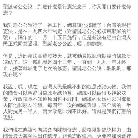
聖誕老公公說，到底什麼是行憲紀念日，你又開口要什麼修
憲？
我對老公公進行了一番工作，總算讓他搞懂了：台灣的現行
憲法，是在一九四六年制定（對聖誕老公公必須用耶穌的年
號），隔年的十二月二十五日施行，但是並沒有經由台灣人
民正式同意過哩。聖誕老公公說，喔，齁齁齁。
但是，這部憲法實施沒幾天，就被動員戡亂時期臨時條款所
凍結了。這一戡亂就是四十三年，一直到一九九一年才終
止，接著就展開了七次的修憲。聖誕老公公說，齁齁齁，那
現在呢？
我說，呃，現在，台灣人民最瞧不起的就是政治人物、我們
的國會可以輕易阻擋政府總預算、總統可以做很多神祕決
策，行政院長不知道原因也不敢問、總統的女婿可以叫部長
去陪他和朋友吃飯、每四年一次的總統選舉，讓全國的一半
人對抗另一半人、兩大政黨比爛不比好。這就是我們行憲的
現狀。
我們現在應該朝向議會內閣制修憲，嚴格限制總統權力，由
國會最大黨領袖出任總理，避免憲政僵局。更要增加國會裡