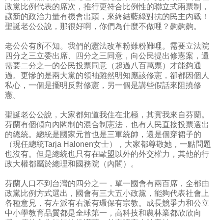
政黨比例代表的席次，推行更符合比例性的聯立式兩票制，
讓新的政治力量有機會出頭，來終結藍綠對抗的民主內戰！
聖誕老公公說，那很好啊，你們為什麼不做哩？齁齁齁。
老公公有所不知。我們的憲法改革粉難粉難哩。需要立法院
四分之三立委出席、四分之三同意，向公民提出修憲案，還
需要二分之一的公民投票同意（超過八百萬票）才能夠通
過。更慘的是兩大黨的領袖雖然明知應該修憲，卻都因個人
私心，一個是擺明反對修憲，另一個是講些假話來阻撓修
憲。
聖誕老公公說，大家都知道我住在北極，其實我來自芬蘭。
芬蘭有個傾向內閣制的混合制憲法，也有人民直接投票選出
的總統。總統是國家元首也是三軍統帥，還是個穿裙子的
（現任總統Tarja Halonen女士），大家都尊敬她，一點問題
也沒有。但是總統也只有在歐盟以外的外交權力，其他的行
政大權都屬於總理和國務院（內閣）。
芬蘭人口不到台灣的四分之一，單一國會有兩百席，全都由
政黨比例方式選出，國會有三大五小政黨，能夠代表社會上
各種意見，有左派有右派有環保有宗教。成長競爭力和公立
中小學教育品質都是全球第一，高科技和農林業都欣欣向